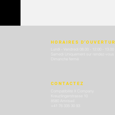
HORAIRES D'OUVERTU
Lundi - Vendredi 08.00 - 12.00 - 13.00
Samedi Uniquement sur rendez-vous
Dimanche fermé
CONTACTEZ
Compatibilité X Company
Kreuzlingerstrasse 10
8580 Amriswil
+41 76 335 30 93