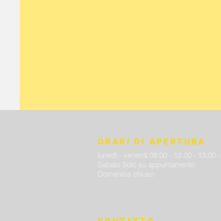
ORARI DI APERTURA
lunedì - venerdì 08.00 - 12.00 - 13.00 
Sabato Solo su appuntamento
Domenica chiuso