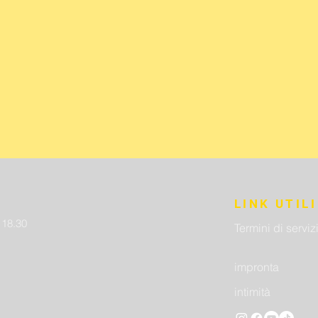
LINK UTILI
- 18.30
Termini di serviz
impronta
intimità