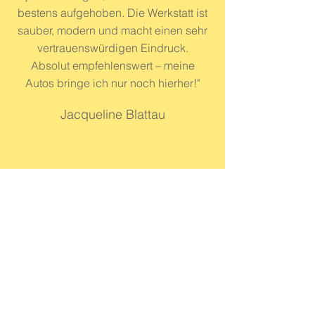
bestens aufgehoben. Die Werkstatt ist
sauber, modern und macht einen sehr
vertrauenswürdigen Eindruck.
Absolut empfehlenswert – meine
Autos bringe ich nur noch hierher!"
Jacqueline Blattau
"Sehr gerne nehme ich immer wieder
deinen Service in Anspruch, ich habe
lange nach einem
Vertrauenswürdigen Mechaniker
gesucht und habe viele ausprobiert,
doch bei dir fühlt sich mein Oldtimer
nun endlich wohl.